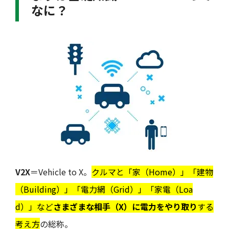
なに？
V2X
＝Vehicle to X。
クルマと「家（Home）」「建物
（Building）」「電力網（Grid）」「家電（Loa
d）」など
さまざまな相手（X）に電力をやり取り
する
考え方
の総称。