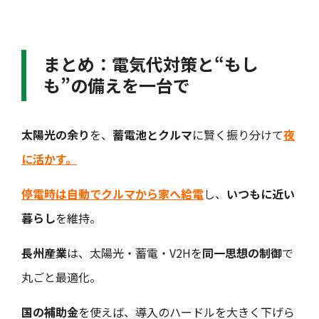
まとめ：電気代対策と“もし
も”の備えを一台で
太陽光の余り
を、
蓄電池とクルマ
に賢く振り分けて
夜
に活かす。
停電時は自動でクルマから家へ給電
し、
いつもに近い
暮らし
を維持。
長州産業
は、太陽光・蓄電・V2Hを
同一思想の制御
で
丸ごと最適化。
国の補助金
を使えば、導入のハードルを大きく下げら