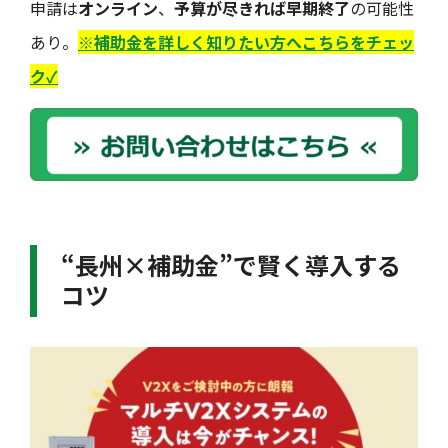
申請は
オンライン
、
予算が尽きれば早期終了
の可能性
あり。
※補助金を詳しく知りたい方へこちらをチェッ
ク✓
“長州×補助金”で賢く導入する
コツ