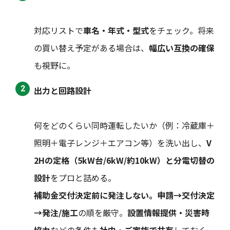
対応リストで
車名・年式・型式
をチェック。将来
の買い替え予定がある場合は、
幅広い互換の確保
も視野に。
出力と回路設計
何をどのくらい同時運転したいか（例：冷蔵庫＋
照明＋電子レンジ＋エアコン等）を洗い出し、
V
2Hの定格（5kW台/6kW/約10kW）と分電切替の
設計
をプロと詰める。
補助金交付決定前に発注しない。
申請→交付決定
→発注/施工
の順を厳守。
設置情報提供・災害時