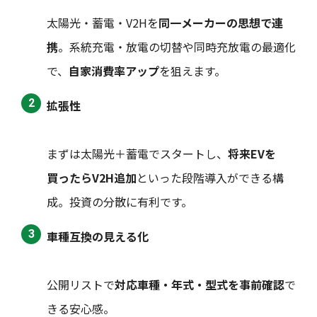
太陽光・蓄電・V2Hを
同一メーカーの思想で連
携
。系統充電・放電の切替や同時充放電の最適化
で、
自家消費率アップ
を狙えます。
拡張性
まずは太陽光＋蓄電でスタートし、
将来EVを
買ったらV2H追加
といった段階導入ができる構
成。投資の分散に有利です。
車種互換の見える化
公開リストで
対応車種・年式・型式を事前確認
で
きる安心感。