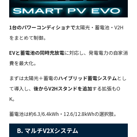
1台のパワーコンディショナで
太陽光・蓄電池・V2H
をまとめて制御。
EVと蓄電池の同時充放電
に対応し、発電電力の自家消
費を最大化。
まずは太陽光＋蓄電の
ハイブリッド蓄電システム
とし
て導入し、
後からV2Hスタンドを追加
する拡張もO
K。
蓄電池は約6.3/6.4kWh・12.6/12.8kWhの選択肢。
B. マルチV2Xシステム