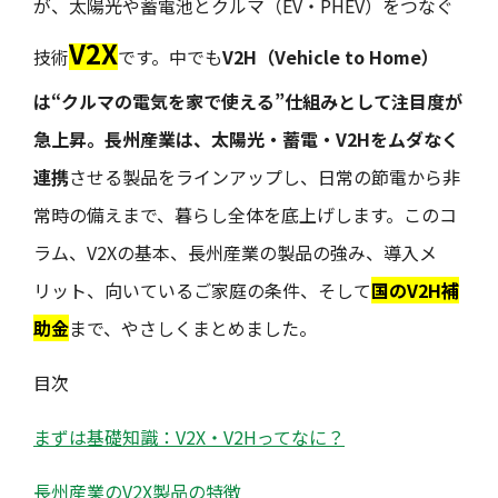
が、太陽光や蓄電池とクルマ（EV・PHEV）をつなぐ
V2X
技術――
です。中でも
V2H（Vehicle to Home）
は“クルマの電気を家で使える”仕組みとして注目度が
急上昇。長州産業は、太陽光・蓄電・V2Hをムダなく
連携
させる製品をラインアップし、日常の節電から非
常時の備えまで、暮らし全体を底上げします。このコ
ラム、V2Xの基本、長州産業の製品の強み、導入メ
リット、向いているご家庭の条件、そして
国のV2H補
助金
まで、やさしくまとめました。
目次
まずは基礎知識：V2X・V2Hってなに？
長州産業のV2X製品の特徴