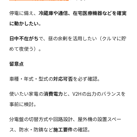
停電に備え、
冷蔵庫や通信、在宅医療機器などを確実
に動かしたい
。
日中不在がち
で、昼の余剰を活用したい（クルマに貯
めて夜使う）。
留意点
車種・年式・型式の
対応可否
を必ず確認。
使いたい家電の
消費電力
と、V2Hの出力のバランスを
事前に検討。
分電盤の切替方式や回路設計、屋外機の設置スペー
ス、防水・防錆など
施工要件
の確認。