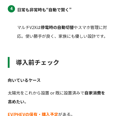
日常も非常時も“自動で賢く”
マルチV2Xは
停電時の自動切替
やスマホ管理に対
応。使い勝手が良く、家族にも優しい設計です。
導入前チェック
向いているケース
太陽光をこれから設置 or 既に設置済みで
自家消費を
高めたい
。
EV/PHEVの保有・購入予定
がある。