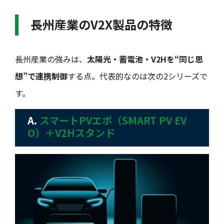
長州産業のV2X製品の特徴
長州産業の強みは、
太陽光・蓄電池・V2Hを“同じ思
想”で連携制御
する点。代表的なのは次の2シリーズで
す。
A.
スマートPVエボ（SMART PV EV
O）＋V2Hスタンド