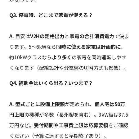
Q3. 停電時、どこまで家電が使える？
A.
目安は
V2Hの定格出力
と
家電の合計消費電力
で決ま
ります。5～6kWなら
同時に使える家電は計画的に
、
約10kWクラスなら
より多く
の家電を同時運転しやす
くなります（配線設計や分電盤の切替方式も影響）。
Q4. 補助金はいくら出る？いつまで？
A.
型式ごとに設備上限額
が定められ、
個人宅は50万
円上限
の機種が多数（長州製を含む）。3kW級は37.5
万円など。
受付期間や工事費上限は応募要領
をご確認
ください（予算に達すると早期終了あり）。