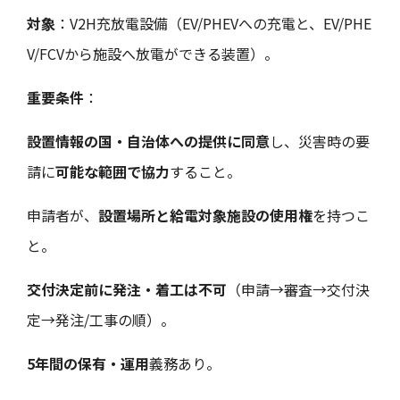
対象
：V2H充放電設備（EV/PHEVへの充電と、EV/PHE
V/FCVから施設へ放電ができる装置）。
重要条件
：
設置情報の国・自治体への提供に同意
し、災害時の要
請に
可能な範囲で協力
すること。
申請者が、
設置場所と給電対象施設の使用権
を持つこ
と。
交付決定前に発注・着工は不可
（申請→審査→交付決
定→発注/工事の順）。
5年間の保有・運用
義務あり。