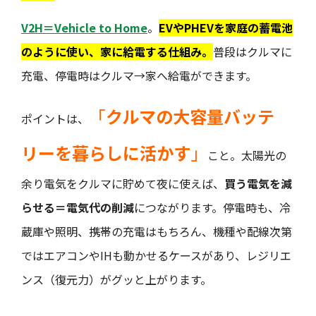
V2H＝Vehicle to Home
。
EVやPHEVを家庭の蓄電池
のように使い、家に給電する仕組み。
普段はクルマに
充電、停電時はクルマ→家へ給電ができます。
「
クルマの大容量バッテ
ポイントは、
リーを暮らしに活かす
」
こと。太陽光の
余り電気をクルマに貯めて夜に使えば、
買う電気を減
らせる＝電気代の削減
につながります。停電時も、冷
蔵庫や照明、携帯の充電はもちろん、機種や配線次第
ではエアコンやIHも動かせるケースがあり、レジリエ
ンス（復元力）がグッと上がります。