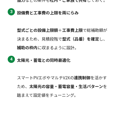
協力
などの条件も
社内・ご家族で共有
しておく。
設備費と工事費の上限を両にらみ
型式ごとの設備上限額
＋
工事費上限
で総補助額が
決まるため、見積段階で
型式（品番）を確定
し、
補助の枠内
に収まるように設計。
太陽光・蓄電との同時最適化
スマートPVエボやマルチV2Xの
連携制御
を活かす
ため、
太陽光の容量・蓄電容量・生活パターン
を
踏まえて設定値をチューニング。