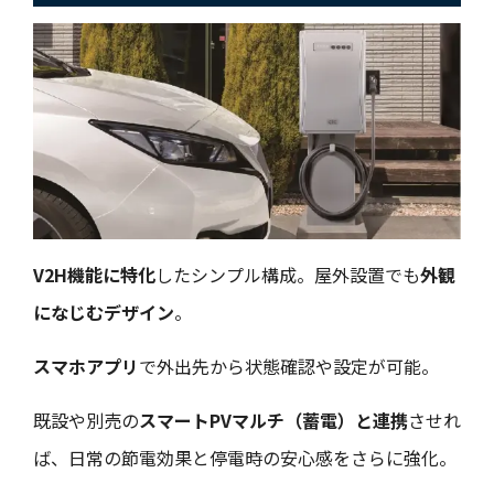
V2H機能に特化
したシンプル構成。屋外設置でも
外観
になじむデザイン
。
スマホアプリ
で外出先から状態確認や設定が可能。
既設や別売の
スマートPVマルチ（蓄電）と連携
させれ
ば、日常の節電効果と停電時の安心感をさらに強化。