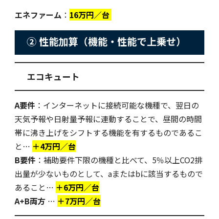
エネファーム
：
16万円／台
② 性能加算（機能・性能で上乗せ）
エコキュート
A要件
：
インターネットに接続可能な機種で、翌日の
天気予報や日射量予報に連動することで、昼間の時間
帯に沸き上げをシフトする機能を有するものであるこ
と…
＋4万円／台
B要件
：
補助要件下限の機種と比べて、5％以上CO2排
出量が少ないものとして、aまたはbに該当するもので
あること…
＋6万円／台
A+B両方
…
＋7万円／台