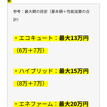
台
参考：最大額の目安（基本額＋性能加算の合
計）
・エコキュート：
最大13万円
（6万＋7万）
・ハイブリッド：
最大15万円
（8万＋7万）
・エネファーム：
最大20万円