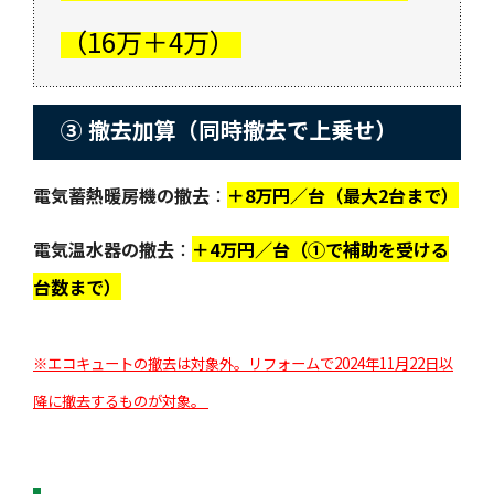
（16万＋4万）
③ 撤去加算（同時撤去で上乗せ）
電気蓄熱暖房機の撤去
：
＋8万円／台（最大2台まで）
電気温水器の撤去
：
＋4万円／台（①で補助を受ける
台数まで）
※エコキュートの撤去は対象外。リフォームで2024年11月22日以
降に撤去するものが対象。