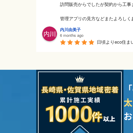
訪問販売からでしたが契約から工事
管理アプリの見方などまたよろしく
内川由美子
6 months ago
日頃よりeco住
をしました。冬は寒くてお風呂が億
思いました。快適でヒートショック
BOOS WONDA
7 months ago
太陽光、蓄電池、
「
初めての自分にも丁寧でわかりやく
最終確認等もしっかりしていて、安
太
森下剛
7 months ago
お
この度のECO住
出会いは、自宅に営業に来られた時
最初は、また何の営業に来たのかな