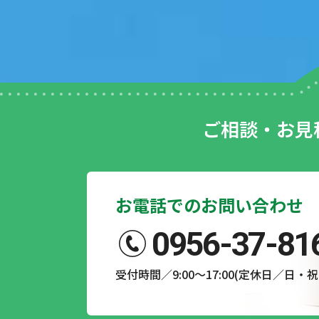
makoto
a year ago
xzk gy
a year ago
ご相談・お見
S. O
a year ago
とんこつセット
お電話でのお問い合わせ
a year ago
0956-37-81
松田幸恵
a year ago
事務処理もきれい
受付時間／9:00～17:00(定休日／日・祝