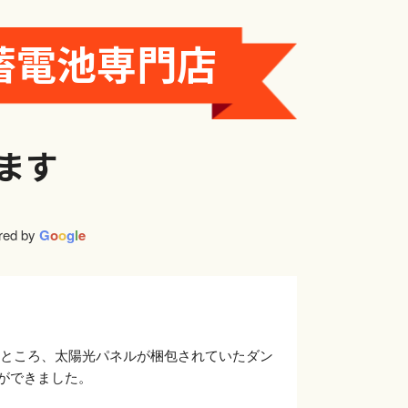
蓄電池専門店
ます
red by
G
o
o
g
l
e
ところ、太陽光パネルが梱包されていたダン
ができました。