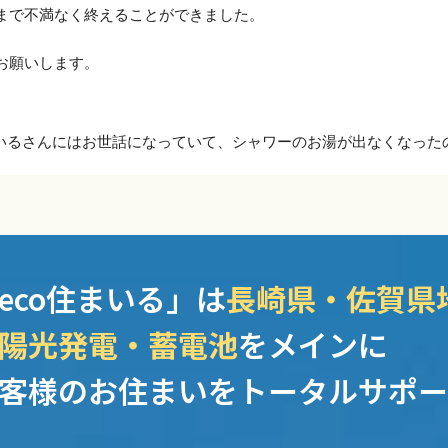
まで不満なく終えることができました。
お願いします。
まいるさんにはお世話になっていて、シャワーのお湯が出なくなっ
劫になっていたのが楽しんで毎日入れるお風呂になりました。もっ
などの心配も少なくなり大満足です。
フェンスの設置をお願いしました。
eco住まいる」は
長崎県・佐賀県
す、対応も早かったのですごく助かりました！
心できます！ありがとうございました！
陽光発電・蓄電池
をメインに
客様のお住まいをトータルサポー
まいる様とのお取引
です。
ぁ〜と思い渋々出てみると太陽光パネルの営業でした。