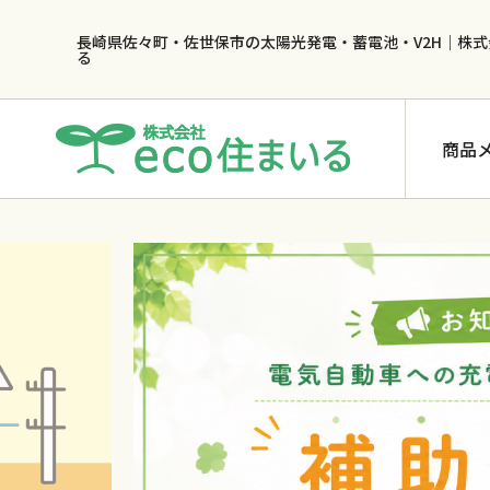
長崎県佐々町・佐世保市の太陽光発電・蓄電池・V2H｜株式
る
商品
蓄電池
長州産業 CB-LMP65B2
長州産業 CB-LMP97B2