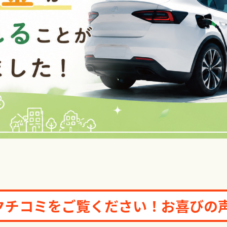
長州産業 CS-126N11S
長州産業 CS-126N11L
CanadianSolar CS6.2
CanadianSolar CS6.2
CanadianSolar CS6.2
ハンファジャパン Re RIS
ハンファジャパン Re RI
長州産業 スマートPV
のクチコミをご覧ください！お喜びの
蓄電池 ニチコン EV