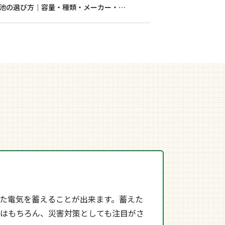
【長崎県/佐世保市/佐々町/松浦市】後悔しない蓄電池の選び方｜容量・種類・メーカー・施工会社選びまで徹底解説
た電気を蓄えることが出来ます。蓄えた
はもちろん、災害対策としても注目がさ