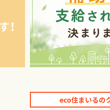
長州産業 CB-LMP130B2
長州産業 CB-LMP63A
CanadianSolar EP Cube HES-JP2-606G
CanadianSolar EP Cube HES-JP2-610G
CanadianSolar EP Cube HES-JP2-613G
ニチコン ESS-T5M1/ESS-T6M1
ニチコン ESS-T5L1/ESS-T6L1
エコキュート
DAIKIN EQX46YFV
eco住まいる
日立 BHP-F46WD