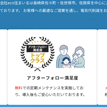
会社eco住まいるは長崎県佐々町・佐世保市、佐賀県を中心に
ております。 お客様への最適なご提案を通し、電気代削減を
にかしたい！と思っていた時期だった事もあり話を聞く事にしまし
ら丁寧に説明して頂きました。
したが、蓄電池との併用で災害時の備えにもなると思い契約にいた
丁寧な対応で信頼出来る販売店様だと実感。
工で安心しました。
のかについては、長期間の使用状況と使用結果を見ないと何とも言
付き合いが不安無く安心して行える事を願っておりますし期待して
アフターフォロー満足度
無料
での定期メンテナンスを実施してお
設置をお願いしました。
り、導入後もご安心いただいております。
寄り添った対応であっとゆう間に設置が終わりました！