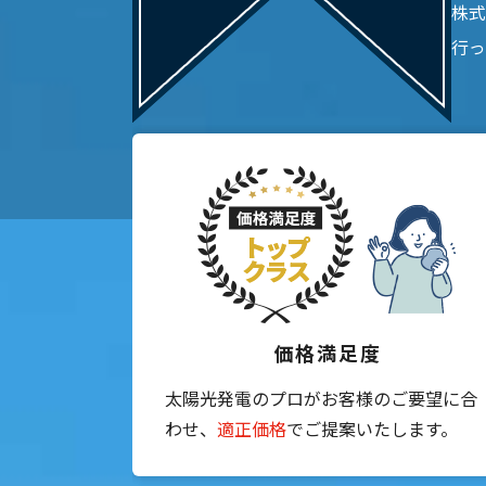
株式
行っ
当時私は電気代の高騰についてどう
説明については熱心に汗をかきなが
高額な設備費になるので正直悩みま
その後の工事までの打ち合わせでも
施工についても計画通りの丁寧な施
今回の契約が良かったのか悪かった
ただ…
今思う事は、販売店様との今後のお
この度はありがとうございました。
今後も末長く宜しくお願いします🙇‍♂️
価格満足度
みさみさ
a year ago
太陽光発電のプロがお客様のご要望に合
太陽光・蓄電池の
わせ、
適正価格
でご提案いたします。
担当者との打ち合わせから工事まで
ありがとうございました😊