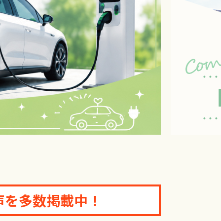
・R
-48TM-465
-36TM-350
-32TM-310
E-NBC440/435
SE-NBCMS290（小型）
オール電化・他
エボ
声を多数掲載中！
パワーステーション