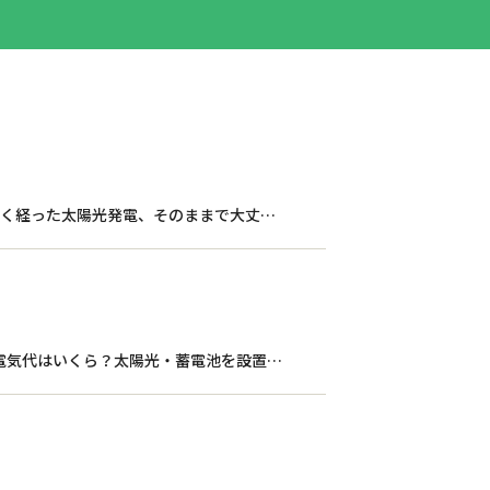
【長崎県/佐世保市/佐々町/松浦市】設置から20年近く経った太陽光発電、そのままで大丈夫？点検・メンテナンスの重要性を解説
【長崎県/佐世保市/佐々町/松浦市】4人家族の平均電気代はいくら？太陽光・蓄電池を設置するとどれくらい節約できるの？