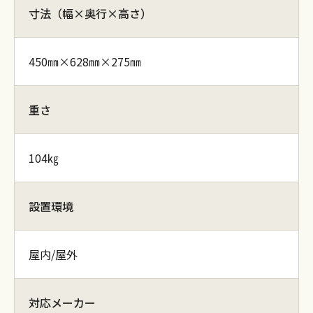
寸法（幅×奥行×高さ）
450㎜×628㎜×275㎜
重さ
104㎏
設置環境
屋内/屋外
対応メーカー