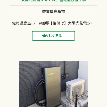
佐賀県鹿島市
佐賀県鹿島市 K様邸【後付け】太陽光発電システム(長州産業：CS-390N11）蓄電池（長州産業：CB-LMP127A）設置工事 ガルバリウム鋼板 キャッチ工法
くわしく見る