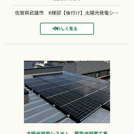
佐賀県武雄市 K様邸【後付け】太陽光発電システム(長州産業：CS-364B91）蓄電池（長州産業：CB-LKT77A2）設置工事 瓦屋根 瓦アンカー工法
くわしく見る
太陽光発電システム、蓄電池設置工事