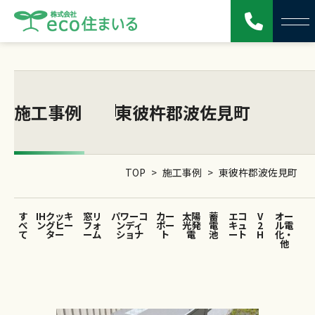
施工事例
東彼杵郡波佐見町
TOP
>
施工事例
>
東彼杵郡波佐見町
す
IHクッキ
窓リ
パワーコ
カー
太陽
蓄
エコ
V
オー
べ
ングヒー
フォ
ンディ
ポー
光発
電
キュ
2
ル電
て
ター
ーム
ショナ
ト
電
池
ート
H
化・
他