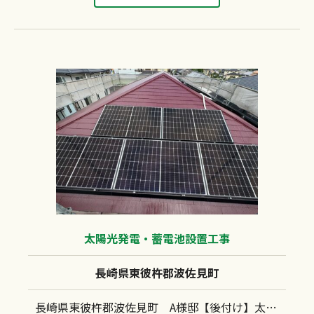
太陽光発電・蓄電池設置工事
長崎県東彼杵郡波佐見町
長崎県東彼杵郡波佐見町 A様邸【後付け】太陽光発電システム(長州産業：CS-340B81)蓄電池（長州産業：CB-LMP127A)設置工事 スレート屋根 スレートアンカー工法