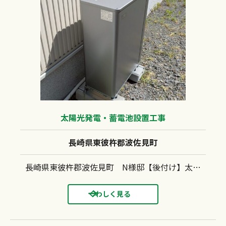
太陽光発電・蓄電池設置工事
長崎県東彼杵郡波佐見町
長崎県東彼杵郡波佐見町 N様邸【後付け】太陽光発電システム(長州産業：CS-340B81)蓄電池（長州産業：CB-LMP127A)設置工事 金属折板屋根 キャッチ工法
くわしく見る