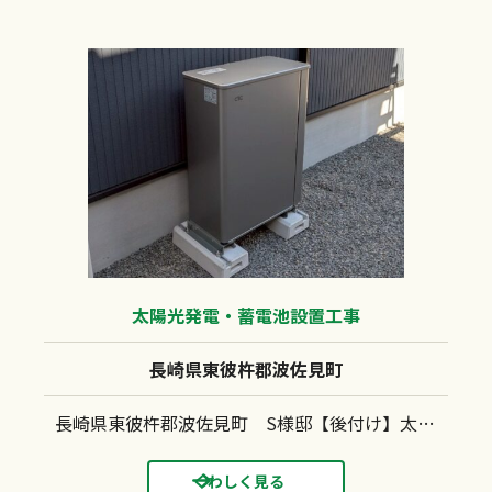
太陽光発電・蓄電池設置工事
長崎県東彼杵郡波佐見町
長崎県東彼杵郡波佐見町 S様邸【後付け】太陽光発電システム(長州産業：CS-364B91)蓄電池（長州産業：CB-LMP127A)設置工事 金属折板屋根 キャッチ工法
くわしく見る