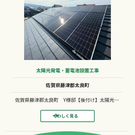
太陽光発電・蓄電池設置工事
佐賀県藤津郡太良町
佐賀県藤津郡太良町 Y様邸【後付け】太陽光発電システム(長州産業：CS-364B91）蓄電池（CB-LMP127A）設置工事 ガルバリウム鋼板屋根 キャッチ工法
くわしく見る