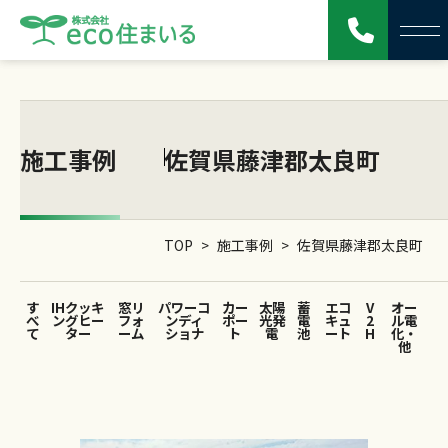
施工事例
佐賀県藤津郡太良町
TOP
>
施工事例
>
佐賀県藤津郡太良町
す
IHクッキ
窓リ
パワーコ
カー
太陽
蓄
エコ
V
オー
べ
ングヒー
フォ
ンディ
ポー
光発
電
キュ
2
ル電
て
ター
ーム
ショナ
ト
電
池
ート
H
化・
他