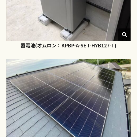
蓄電池(オムロン：KPBP-A-SET-HYB127-T)