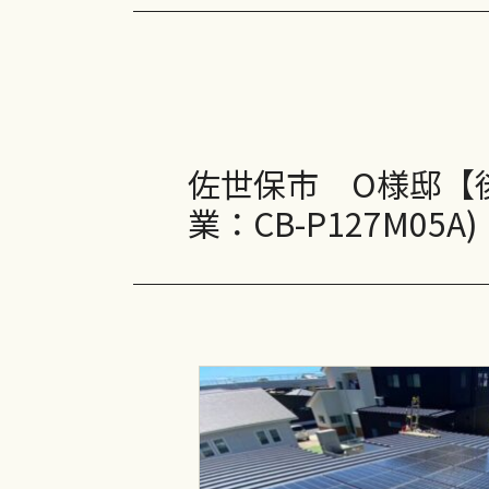
長州産業 CB-LMP130B2
長州産業 CB-LMP63A
CanadianSolar EP Cube HES-JP2-606G
CanadianSolar EP Cube HES-JP2-610G
佐世保市 O様邸【後
CanadianSolar EP Cube HES-JP2-613G
業：CB-P127M0
ニチコン ESS-T5M1/ESS-T6M1
ニチコン ESS-T5L1/ESS-T6L1
エコキュート
DAIKIN EQX46YFV
日立 BHP-F46WD