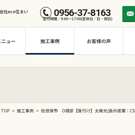
0956-37-8163
会社eco住まい
受付時間／9:00～17:00(定休日／日・祝日)
メニュー
施工事例
お客様の声
TOP
>
施工事例
>
佐世保市 O様邸【後付け】太陽光(長州産業：CS-34
長州産業 CS-390N11
長州産業 CS-258N11