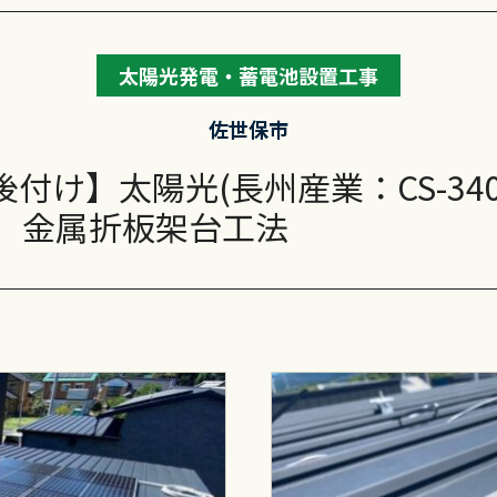
長州産業 CS-126N11S
長州産業 CS-126N11L
太陽光発電・蓄電池設置工事
CanadianSolar CS6.2
佐世保市
CanadianSolar CS6.2
付け】太陽光(長州産業：CS-340
CanadianSolar CS6.2
5A) 金属折板架台工法
ハンファジャパン Re RIS
ハンファジャパン Re RI
長州産業 スマートPV
蓄電池 ニチコン EV