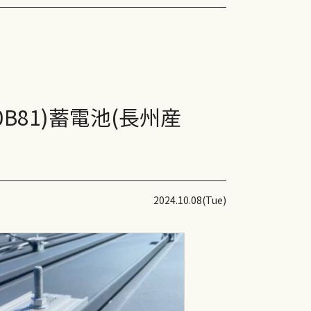
・R
-48TM-465
-36TM-350
B81)蓄電池(長州産
-32TM-310
E-NBC440/435
SE-NBCMS290（小型）
2024.10.08(Tue)
オール電化・他
エボ
パワーステーション