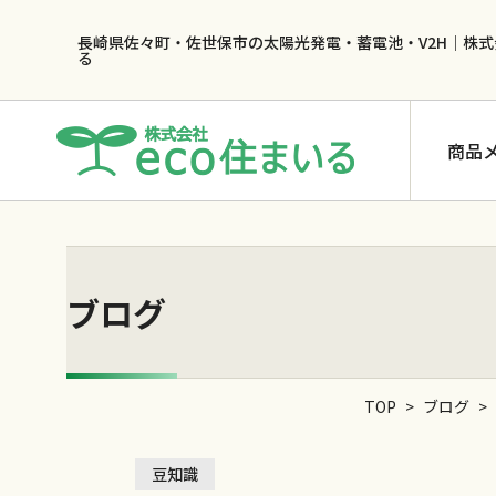
長崎県佐々町・佐世保市の太陽光発電・蓄電池・V2H｜株式
る
商品
ブログ
蓄電池
TOP
>
ブログ
>
長州産業 CB-LMP65B2
長州産業 CB-LMP97B2
豆知識