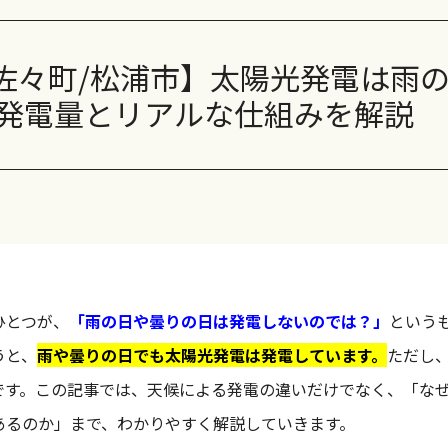
長州産業 CS-126N11S
長州産業 CS-126N11L
/佐々町/松浦市】太陽光発電は雨
CanadianSolar CS6.2
発電量とリアルな仕組みを解説
CanadianSolar CS6.2
CanadianSolar CS6.2
ハンファジャパン Re RIS
ハンファジャパン Re RI
ひとつが、
「雨の日や曇りの日は発電しないのでは？」
という
うと、
雨や曇りの日でも太陽光発電は発電しています。
ただし
長州産業 スマートPV
です。この記事では、天候による発電の違いだけでなく、「な
あるのか」まで、わかりやすく解説していきます。
蓄電池 ニチコン EV