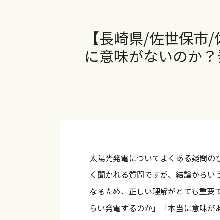
長州産業 CB-LMP130B2
長州産業 CB-LMP63A
【長崎県/佐世保市
CanadianSolar EP Cube HES-JP2-606G
に意味がないのか？
CanadianSolar EP Cube HES-JP2-610G
CanadianSolar EP Cube HES-JP2-613G
ニチコン ESS-T5M1/ESS-T6M1
ニチコン ESS-T5L1/ESS-T6L1
太陽光発電についてよくある疑問の
エコキュート
く聞かれる質問ですが、結論からい
DAIKIN EQX46YFV
なるため、正しい理解がとても重要
らい発電するのか」「本当に意味が
日立 BHP-F46WD