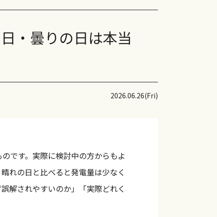
・R
の日・曇りの日は本当
-48TM-465
-36TM-350
-32TM-310
2026.06.26(Fri)
E-NBC440/435
SE-NBCMS290（小型）
ものです。実際に検討中の方からもよ
オール電化・他
、晴れの日と比べると発電量は少なく
エボ
ぜ誤解されやすいのか」「実際どれく
パワーステーション