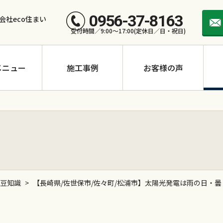
0956-37-8163
会社eco住まい
受付時間／9:00～17:00(定休日／日・祝日)
メニュー
施工事例
お客様の声
豆知識
>
【長崎県/佐世保市/佐々町/松浦市】太陽光発電は雨の日・
長州産業 CS-390N11
長州産業 CS-258N11